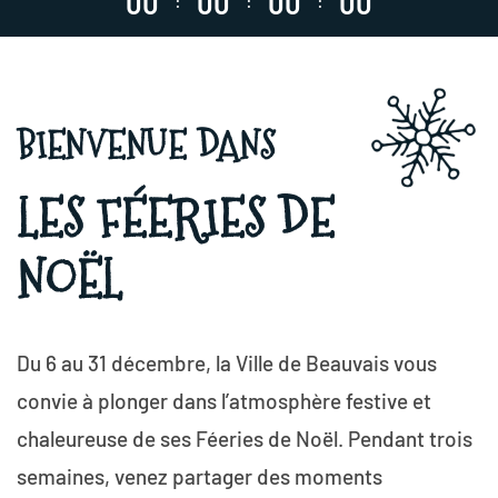
0
0
0
0
0
0
0
0
:
:
:
BIENVENUE DANS
LES FÉERIES DE
NOËL
Du 6 au 31 décembre, la Ville de Beauvais vous
convie à plonger dans l’atmosphère festive et
chaleureuse de ses Féeries de Noël. Pendant trois
semaines, venez partager des moments